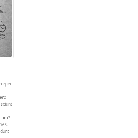
corper
vero
esciunt
llum?
ies.
idunt
s