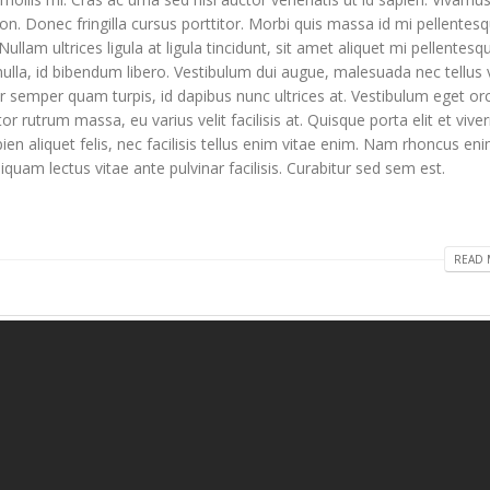
. Donec fringilla cursus porttitor. Morbi quis massa id mi pellentes
ullam ultrices ligula at ligula tincidunt, sit amet aliquet mi pellentesq
lla, id bibendum libero. Vestibulum dui augue, malesuada nec tellus v
semper quam turpis, id dapibus nunc ultrices at. Vestibulum eget orc
r rutrum massa, eu varius velit facilisis at. Quisque porta elit et viver
sapien aliquet felis, nec facilisis tellus enim vitae enim. Nam rhoncus en
uam lectus vitae ante pulvinar facilisis. Curabitur sed sem est.
READ 