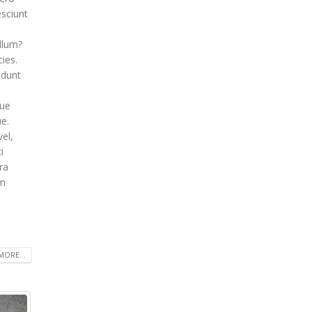
esciunt
llum?
ies.
idunt
s
que
ue.
el,
i
ra
im
MORE...