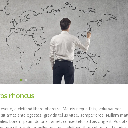
ros rhoncus
sque, a eleifend libero pharetra. Mauris neque felis, volutpat nec
 sit amet ante egestas, gravida tellus vitae, semper eros. Nullam mat
ales. Lorem ipsum dolor sit amet, consectetur adipisicing elit. Volupta
tum nibh at dolor pellentesque, a eleifend libero pharetra. Mauris 