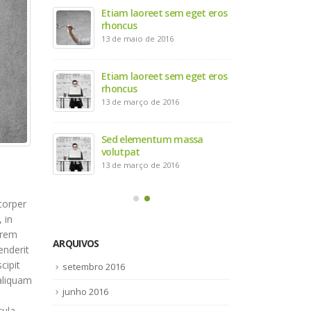
Etiam laoreet sem eget eros
Olá, mundo!
rhoncus
7 de setembro 
13 de maio de 2016
et eros
Et
rh
Etiam laoreet sem eget eros
13
rhoncus
13 de março de 2016
t
Al
13
Sed elementum massa
volutpat
13 de março de 2016
corper
 in
orem
ARQUIVOS
enderit
cipit
setembro 2016
aliquam
junho 2016
cula