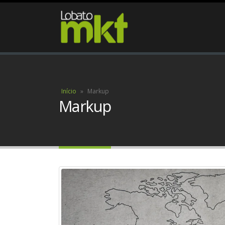
Início
»
Markup
Markup