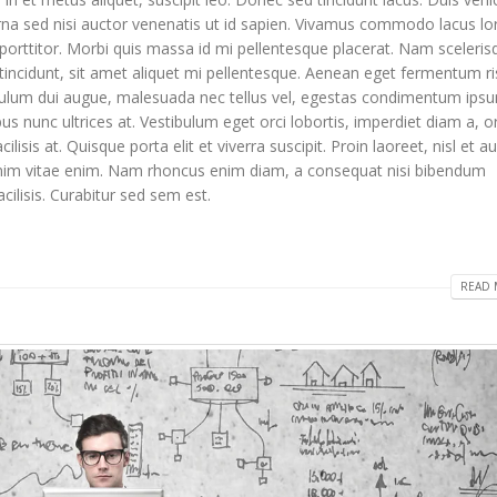
rna sed nisi auctor venenatis ut id sapien. Vivamus commodo lacus lo
 porttitor. Morbi quis massa id mi pellentesque placerat. Nam scelerisq
la tincidunt, sit amet aliquet mi pellentesque. Aenean eget fermentum ri
tibulum dui augue, malesuada nec tellus vel, egestas condimentum ips
us nunc ultrices at. Vestibulum eget orci lobortis, imperdiet diam a, o
lisis at. Quisque porta elit et viverra suscipit. Proin laoreet, nisl et a
llus enim vitae enim. Nam rhoncus enim diam, a consequat nisi bibendum
cilisis. Curabitur sed sem est.
READ 