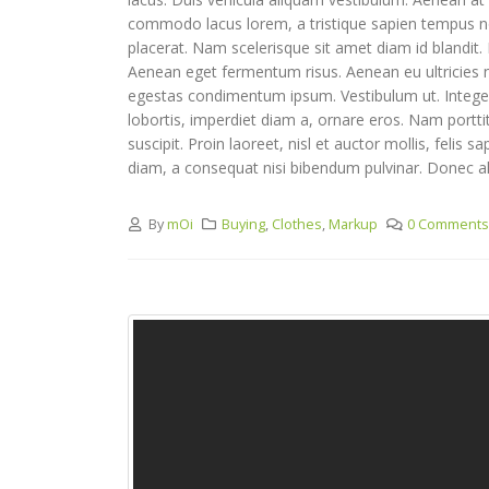
commodo lacus lorem, a tristique sapien tempus non
placerat. Nam scelerisque sit amet diam id blandit. N
Aenean eget fermentum risus. Aenean eu ultricies nu
egestas condimentum ipsum. Vestibulum ut. Integer 
lobortis, imperdiet diam a, ornare eros. Nam porttito
suscipit. Proin laoreet, nisl et auctor mollis, felis 
diam, a consequat nisi bibendum pulvinar. Donec aliq
By
mOi
Buying
,
Clothes
,
Markup
0 Comments