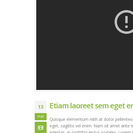
Etiam laoreet sem eget e
13
mar
Quisque elementum nibh at dolor pellentesqu
eget, sagittis vel enim. Nam sit amet ante 
egestas, in porttitor lectus sodales. Lorem 