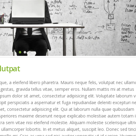
lutpat
e, a eleifend libero pharetra. Mauris neque felis, volutpat nec ullam
egestas, gravida tellus vitae, semper eros. Nullam mattis mi at metus
ipsum dolor sit amet, consectetur adipisicing elit. Voluptate laborum 
pit perspiciatis a aspernatur et fuga repudiandae deleniti excepturi n
met, consectetur adipisicing elit. Qui at laborum nulla quae quibusdam
 asperiores maxime deserunt neque explicabo molestiae autem totam i
em vitae nisi eleifend molestie. Aliquam molestie scelerisque ultric
ullamcorper lobortis. In et metus aliquet, suscipit leo. Donec sed tinc
mollis mi. Cras ac urna sed nisi auctor venenatis ut id sapien. Vivamu