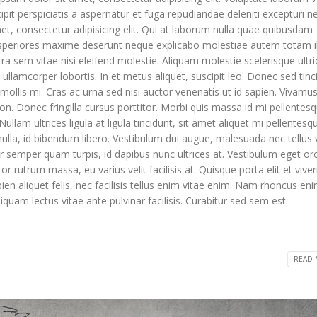
pit perspiciatis a aspernatur et fuga repudiandae deleniti excepturi n
met, consectetur adipisicing elit. Qui at laborum nulla quae quibusdam
 asperiores maxime deserunt neque explicabo molestiae autem totam i
em vitae nisi eleifend molestie. Aliquam molestie scelerisque ultric
ullamcorper lobortis. In et metus aliquet, suscipit leo. Donec sed tinc
mollis mi. Cras ac urna sed nisi auctor venenatis ut id sapien. Vivamu
. Donec fringilla cursus porttitor. Morbi quis massa id mi pellentes
ullam ultrices ligula at ligula tincidunt, sit amet aliquet mi pellentesq
lla, id bibendum libero. Vestibulum dui augue, malesuada nec tellus v
semper quam turpis, id dapibus nunc ultrices at. Vestibulum eget orc
r rutrum massa, eu varius velit facilisis at. Quisque porta elit et viver
sapien aliquet felis, nec facilisis tellus enim vitae enim. Nam rhoncus en
uam lectus vitae ante pulvinar facilisis. Curabitur sed sem est.
READ 