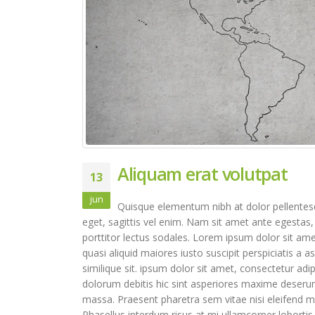
Olá, mundo!
7 de setembro de 2016
Etiam laoreet sem eget eros
rhoncus
13 de junho de 2016
Aliquam erat volutpat
13 de junho de 2016
Aliquam erat volutpat
13
jun
Quisque elementum nibh at dolor pellentesqu
eget, sagittis vel enim. Nam sit amet ante egestas,
porttitor lectus sodales. Lorem ipsum dolor sit ame
quasi aliquid maiores iusto suscipit perspiciatis a 
similique sit. ipsum dolor sit amet, consectetur adi
dolorum debitis hic sint asperiores maxime deser
massa. Praesent pharetra sem vitae nisi eleifend mo
Phasellus interdum risus at mi ullamcorper lobortis.