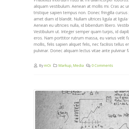
aliquam vestibulum. Aenean at mollis mi. Cras ac u
tristique sapien tempus non. Donec fringilla cursus
amet diam id blandit. Nullam ultrices ligula at ligu
Aenean eu ultricies nulla, id bibendum libero. Ves
Vestibulum ut. Integer semper quam turpis, id dapib
eros. Nam porttitor rutrum massa, eu varius velit faci
mollis, felis sapien aliquet felis, nec facilisis te
pulvinar. Donec aliquam lectus vitae ante pulvinar fa
By
mOi
Markup
,
Media
0 Comments