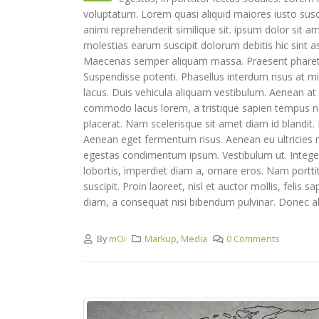
voluptatum. Lorem quasi aliquid maiores iusto susci
animi reprehenderit similique sit. ipsum dolor sit a
molestias earum suscipit dolorum debitis hic sint
Maecenas semper aliquam massa. Praesent pharetra s
Suspendisse potenti. Phasellus interdum risus at mi 
lacus. Duis vehicula aliquam vestibulum. Aenean at 
commodo lacus lorem, a tristique sapien tempus non
placerat. Nam scelerisque sit amet diam id blandit. N
Aenean eget fermentum risus. Aenean eu ultricies nu
egestas condimentum ipsum. Vestibulum ut. Integer 
lobortis, imperdiet diam a, ornare eros. Nam porttito
suscipit. Proin laoreet, nisl et auctor mollis, felis 
diam, a consequat nisi bibendum pulvinar. Donec aliq
By
mOi
Markup
,
Media
0 Comments