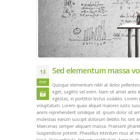
Sed elementum massa vo
13
mar
Quisque elementum nibh at dolor pellentesqu
eget, sagittis vel enim. Nam sit amet ante 
egestas, in porttitor lectus sodales. Lorem 
voluptatum. Lorem quasi aliquid maiores iusto susci
animi reprehenderit similique sit. ipsum dolor sit a
molestias earum suscipit dolorum debitis hic sint
Maecenas semper aliquam massa. Praesent pharetra s
Suspendisse potenti. Phasellus interdum risus at mi 
lacus. Duis vehicula aliquam vestibulum. Aenean at 