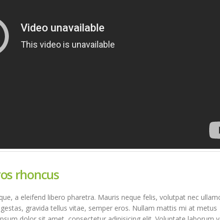
ros rhoncus
e, a eleifend libero pharetra. Mauris neque felis, volutpat nec ullam
egestas, gravida tellus vitae, semper eros. Nullam mattis mi at metus
ipsum dolor sit amet, consectetur adipisicing elit. Voluptate laborum 