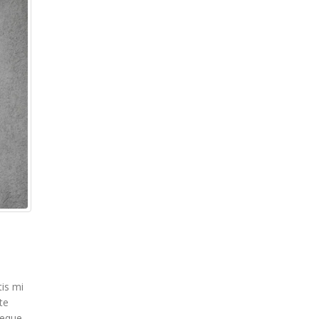
tis mi
te
neque