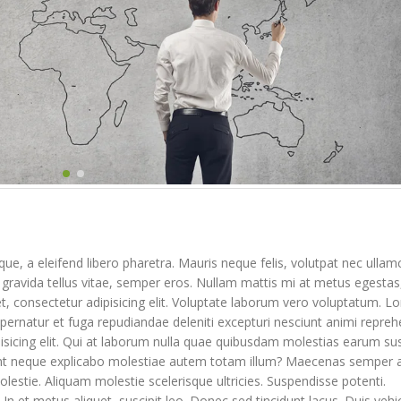
Etiam laoreet sem eget eros
Olá, mundo!
rhoncus
7 de setembro de 2016
13 de maio de 2016
Etiam laoreet sem eg
rhoncus
Etiam laoreet sem eget eros
13 de junho de 2016
rhoncus
13 de março de 2016
Aliquam erat volutpa
13 de junho de 2016
Sed elementum massa
volutpat
13 de março de 2016
e, a eleifend libero pharetra. Mauris neque felis, volutpat nec ullam
 gravida tellus vitae, semper eros. Nullam mattis mi at metus egestas,
t, consectetur adipisicing elit. Voluptate laborum vero voluptatum. L
aspernatur et fuga repudiandae deleniti excepturi nesciunt animi repreh
pisicing elit. Qui at laborum nulla quae quibusdam molestias earum sus
unt neque explicabo molestiae autem totam illum? Maecenas semper 
lestie. Aliquam molestie scelerisque ultricies. Suspendisse potenti.
 In et metus aliquet, suscipit leo. Donec sed tincidunt lacus. Duis vehi