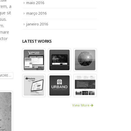
maio 2016
rem, a
ue sit
março 2016
sus.
janeiro 2016
um.
rnare
uctor
LATEST WORKS
MORE...
View More