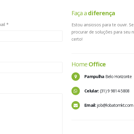
Faça a
diferença
ail *
Estou ansiosos para te ouvir. 
procurar de soluções para seu ne
certo!
Home
Office
Pampulha
Belo Horizonte
Celular:
(31) 9 9814-5808
Email:
job@lobatomkt.com