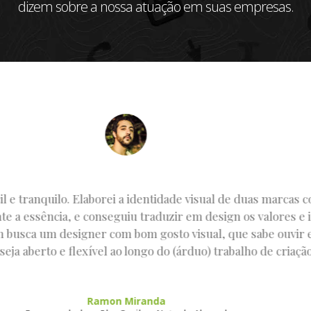
dizem sobre a nossa atuação em suas empresas.
mpre foi muito fácil. Ele faz tudo muito rápido – até ante
alidade. Além disso, ele consegue capturar as ideias e tran
articular para o nosso negócio. Foram raras as vezes que p
, ele sempre acerta de primeira e nos impressiona com a si
eiro! Está sempre preocupado e dedicado. Sem dúvida algu
 escolha assertiva para o Rock! And Hostel e para a Garagem