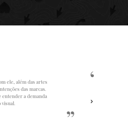
s do prazos que apresentamos
sformá-las em artes únicas,
recisamos pedir para alterar
ntonia que tem com nosso
ma, trabalhar com o Moisés
 do Rock!