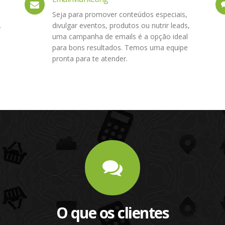
Seja para promover conteúdos especiais,
.
divulgar eventos, produtos ou nutrir leads,
s
uma campanha de emails é a opção ideal
para bons resultados. Temos uma equipe
pronta para te atender.
O que os clientes