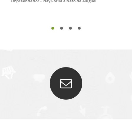
Flávia Resende
Proprietária - Rock! And Hostel