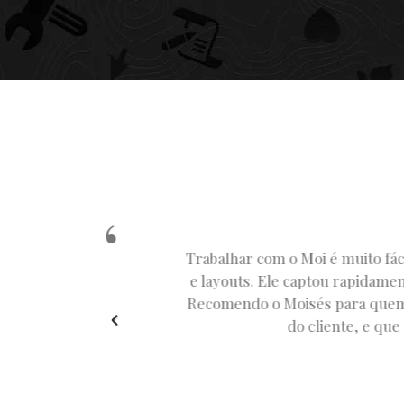
Trabalhar com o Moises se
para ele – e com muita qu
construindo uma estética p
ou refazer alguma arte
negócio. É um grande parc
foi uma