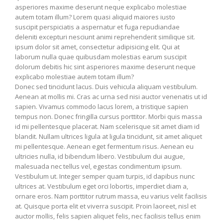
asperiores maxime deserunt neque explicabo molestiae
autem totam illum? Lorem quasi aliquid maiores iusto
suscipit perspiciatis a aspernatur et fuga repudiandae
deleniti excepturi nesciunt animi reprehenderit similique sit.
ipsum dolor sit amet, consectetur adipisicing elit. Qui at
laborum nulla quae quibusdam molestias earum suscipit
dolorum debitis hic sint asperiores maxime deserunt neque
explicabo molestiae autem totam illum?
Donec sed tincidunt lacus. Duis vehicula aliquam vestibulum.
Aenean at mollis mi. Cras ac urna sed nisi auctor venenatis ut id
sapien. Vivamus commodo lacus lorem, a tristique sapien
tempus non. Donec fringilla cursus porttitor. Morbi quis massa
id mi pellentesque placerat. Nam scelerisque sit amet diam id
blandit. Nullam ultrices ligula at ligula tincidunt, sit amet aliquet
mi pellentesque. Aenean eget fermentum risus. Aenean eu
ultricies nulla, id bibendum libero. Vestibulum dui augue,
malesuada nec tellus vel, egestas condimentum ipsum.
Vestibulum ut. Integer semper quam turpis, id dapibus nunc
ultrices at. Vestibulum eget orci lobortis, imperdiet diam a,
ornare eros. Nam porttitor rutrum massa, eu varius velit facilisis
at. Quisque porta elit et viverra suscipit. Proin laoreet, nisl et
auctor mollis, felis sapien aliquet felis, nec facilisis tellus enim