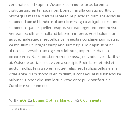
venenatis ut id sapien. Vivamus commodo lacus lorem, a
tristique sapien tempus non. Donec fringilla cursus porttitor.
Morbi quis massa id mi pellentesque placerat. Nam scelerisque
sit amet diam id blandit. Nullam ultrices ligula at ligula tincidunt,
sit amet aliquet mi pellentesque. Aenean eget fermentum risus.
Aenean eu ultricies nulla, id bibendum libero. Vestibulum dui
augue, malesuada nec tellus vel, egestas condimentum ipsum.
Vestibulum ut. Integer semper quam turpis, id dapibus nunc
ultrices at. Vestibulum eget orci lobortis, imperdiet diam a,
ornare eros. Nam porttitor rutrum massa, eu varius velit facilisis
at. Quisque porta elit et viverra suscipit. Proin laoreet, nisl et
auctor mollis, felis sapien aliquet felis, nec facilisis tellus enim
vitae enim. Nam rhoncus enim diam, a consequat nisi bibendum
pulvinar. Donec aliquam lectus vitae ante pulvinar facilisis.
Curabitur sed sem est.
By
mOi
Buying
,
Clothes
,
Markup
0 Comments
READ MORE...