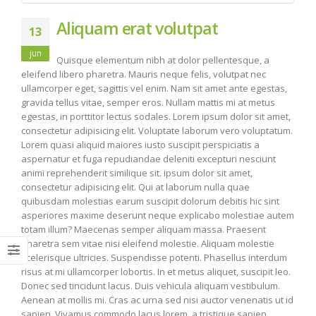
Aliquam erat volutpat
13
jun
Quisque elementum nibh at dolor pellentesque, a
eleifend libero pharetra. Mauris neque felis, volutpat nec
ullamcorper eget, sagittis vel enim. Nam sit amet ante egestas,
gravida tellus vitae, semper eros. Nullam mattis mi at metus
egestas, in porttitor lectus sodales. Lorem ipsum dolor sit amet,
consectetur adipisicing elit. Voluptate laborum vero voluptatum.
Lorem quasi aliquid maiores iusto suscipit perspiciatis a
aspernatur et fuga repudiandae deleniti excepturi nesciunt
animi reprehenderit similique sit. ipsum dolor sit amet,
consectetur adipisicing elit. Qui at laborum nulla quae
quibusdam molestias earum suscipit dolorum debitis hic sint
asperiores maxime deserunt neque explicabo molestiae autem
totam illum? Maecenas semper aliquam massa. Praesent
pharetra sem vitae nisi eleifend molestie. Aliquam molestie
scelerisque ultricies. Suspendisse potenti. Phasellus interdum
risus at mi ullamcorper lobortis. In et metus aliquet, suscipit leo.
Donec sed tincidunt lacus. Duis vehicula aliquam vestibulum.
Aenean at mollis mi. Cras ac urna sed nisi auctor venenatis ut id
sapien. Vivamus commodo lacus lorem, a tristique sapien