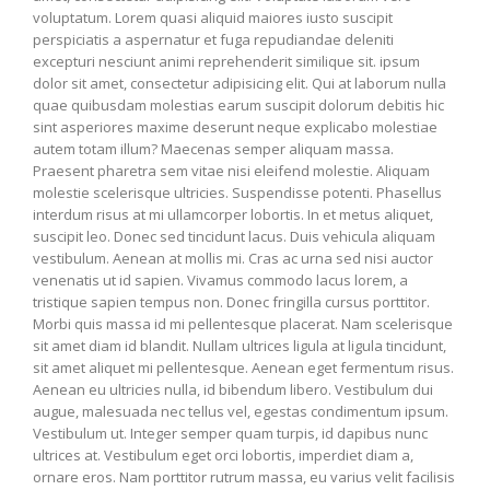
voluptatum. Lorem quasi aliquid maiores iusto suscipit
perspiciatis a aspernatur et fuga repudiandae deleniti
excepturi nesciunt animi reprehenderit similique sit. ipsum
dolor sit amet, consectetur adipisicing elit. Qui at laborum nulla
quae quibusdam molestias earum suscipit dolorum debitis hic
sint asperiores maxime deserunt neque explicabo molestiae
autem totam illum? Maecenas semper aliquam massa.
Praesent pharetra sem vitae nisi eleifend molestie. Aliquam
molestie scelerisque ultricies. Suspendisse potenti. Phasellus
interdum risus at mi ullamcorper lobortis. In et metus aliquet,
suscipit leo. Donec sed tincidunt lacus. Duis vehicula aliquam
vestibulum. Aenean at mollis mi. Cras ac urna sed nisi auctor
venenatis ut id sapien. Vivamus commodo lacus lorem, a
tristique sapien tempus non. Donec fringilla cursus porttitor.
Morbi quis massa id mi pellentesque placerat. Nam scelerisque
sit amet diam id blandit. Nullam ultrices ligula at ligula tincidunt,
sit amet aliquet mi pellentesque. Aenean eget fermentum risus.
Aenean eu ultricies nulla, id bibendum libero. Vestibulum dui
augue, malesuada nec tellus vel, egestas condimentum ipsum.
Vestibulum ut. Integer semper quam turpis, id dapibus nunc
ultrices at. Vestibulum eget orci lobortis, imperdiet diam a,
ornare eros. Nam porttitor rutrum massa, eu varius velit facilisis