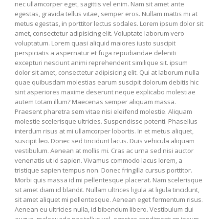
nec ullamcorper eget, sagittis vel enim. Nam sit amet ante
egestas, gravida tellus vitae, semper eros. Nullam mattis mi at
metus egestas, in porttitor lectus sodales. Lorem ipsum dolor sit
amet, consectetur adipisicing elit. Voluptate laborum vero
voluptatum. Lorem quasi aliquid maiores iusto suscipit
perspiciatis a aspernatur et fuga repudiandae deleniti
excepturi nesciunt animi reprehenderit similique sit. ipsum
dolor sit amet, consectetur adipisicing elit. Qui at laborum nulla
quae quibusdam molestias earum suscipit dolorum debitis hic
sint asperiores maxime deserunt neque explicabo molestiae
autem totam illum? Maecenas semper aliquam massa.
Praesent pharetra sem vitae nisi eleifend molestie. Aliquam
molestie scelerisque ultricies. Suspendisse potenti. Phasellus
interdum risus at mi ullamcorper lobortis. In et metus aliquet,
suscipit leo. Donec sed tincidunt lacus. Duis vehicula aliquam
vestibulum. Aenean at mollis mi. Cras ac urna sed nisi auctor
venenatis ut id sapien. Vivamus commodo lacus lorem, a
tristique sapien tempus non. Donec fringilla cursus porttitor.
Morbi quis massa id mi pellentesque placerat. Nam scelerisque
sit amet diam id blandit. Nullam ultrices ligula at ligula tincidunt,
sit amet aliquet mi pellentesque. Aenean eget fermentum risus.
Aenean eu ultricies nulla, id bibendum libero. Vestibulum dui
augue, malesuada nec tellus vel, egestas condimentum ipsum.