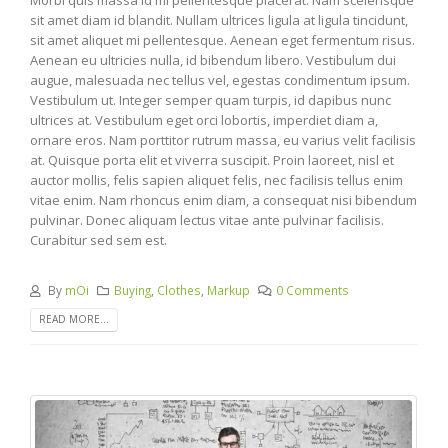
Morbi quis massa id mi pellentesque placerat. Nam scelerisque
sit amet diam id blandit. Nullam ultrices ligula at ligula tincidunt,
sit amet aliquet mi pellentesque. Aenean eget fermentum risus.
Aenean eu ultricies nulla, id bibendum libero. Vestibulum dui
augue, malesuada nec tellus vel, egestas condimentum ipsum.
Vestibulum ut. Integer semper quam turpis, id dapibus nunc
ultrices at. Vestibulum eget orci lobortis, imperdiet diam a,
ornare eros. Nam porttitor rutrum massa, eu varius velit facilisis
at. Quisque porta elit et viverra suscipit. Proin laoreet, nisl et
auctor mollis, felis sapien aliquet felis, nec facilisis tellus enim
vitae enim. Nam rhoncus enim diam, a consequat nisi bibendum
pulvinar. Donec aliquam lectus vitae ante pulvinar facilisis.
Curabitur sed sem est.
By
mOi
Buying
,
Clothes
,
Markup
0 Comments
READ MORE...