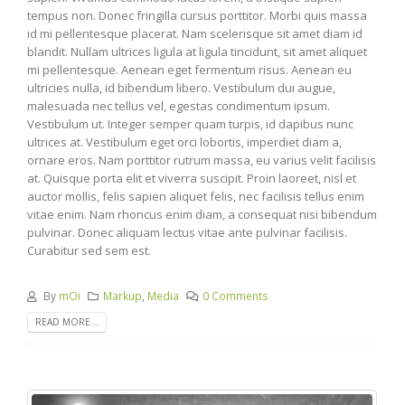
tempus non. Donec fringilla cursus porttitor. Morbi quis massa
id mi pellentesque placerat. Nam scelerisque sit amet diam id
blandit. Nullam ultrices ligula at ligula tincidunt, sit amet aliquet
mi pellentesque. Aenean eget fermentum risus. Aenean eu
ultricies nulla, id bibendum libero. Vestibulum dui augue,
malesuada nec tellus vel, egestas condimentum ipsum.
Vestibulum ut. Integer semper quam turpis, id dapibus nunc
ultrices at. Vestibulum eget orci lobortis, imperdiet diam a,
ornare eros. Nam porttitor rutrum massa, eu varius velit facilisis
at. Quisque porta elit et viverra suscipit. Proin laoreet, nisl et
auctor mollis, felis sapien aliquet felis, nec facilisis tellus enim
vitae enim. Nam rhoncus enim diam, a consequat nisi bibendum
pulvinar. Donec aliquam lectus vitae ante pulvinar facilisis.
Curabitur sed sem est.
By
mOi
Markup
,
Media
0 Comments
READ MORE...