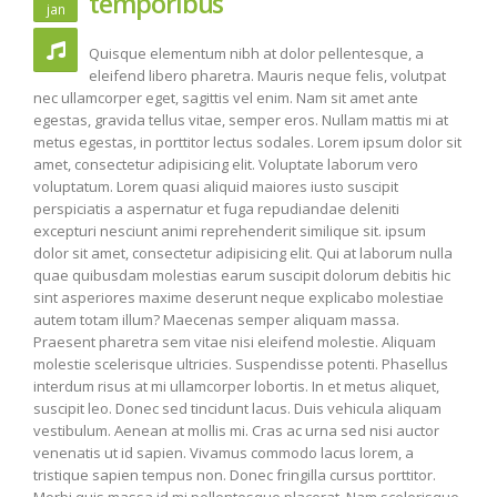
temporibus
jan
Quisque elementum nibh at dolor pellentesque, a
eleifend libero pharetra. Mauris neque felis, volutpat
nec ullamcorper eget, sagittis vel enim. Nam sit amet ante
egestas, gravida tellus vitae, semper eros. Nullam mattis mi at
metus egestas, in porttitor lectus sodales. Lorem ipsum dolor sit
amet, consectetur adipisicing elit. Voluptate laborum vero
voluptatum. Lorem quasi aliquid maiores iusto suscipit
perspiciatis a aspernatur et fuga repudiandae deleniti
excepturi nesciunt animi reprehenderit similique sit. ipsum
dolor sit amet, consectetur adipisicing elit. Qui at laborum nulla
quae quibusdam molestias earum suscipit dolorum debitis hic
sint asperiores maxime deserunt neque explicabo molestiae
autem totam illum? Maecenas semper aliquam massa.
Praesent pharetra sem vitae nisi eleifend molestie. Aliquam
molestie scelerisque ultricies. Suspendisse potenti. Phasellus
interdum risus at mi ullamcorper lobortis. In et metus aliquet,
suscipit leo. Donec sed tincidunt lacus. Duis vehicula aliquam
vestibulum. Aenean at mollis mi. Cras ac urna sed nisi auctor
venenatis ut id sapien. Vivamus commodo lacus lorem, a
tristique sapien tempus non. Donec fringilla cursus porttitor.