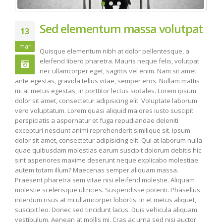
Sed elementum massa volutpat
13
mar
Quisque elementum nibh at dolor pellentesque, a
eleifend libero pharetra. Mauris neque felis, volutpat
nec ullamcorper eget, sagittis vel enim. Nam sit amet
ante egestas, gravida tellus vitae, semper eros. Nullam mattis
mi at metus egestas, in porttitor lectus sodales. Lorem ipsum
dolor sit amet, consectetur adipisicing elit. Voluptate laborum
vero voluptatum. Lorem quasi aliquid maiores iusto suscipit
perspiciatis a aspernatur et fuga repudiandae deleniti
excepturi nesciunt animi reprehenderit similique sit. ipsum
dolor sit amet, consectetur adipisicing elit. Qui at laborum nulla
quae quibusdam molestias earum suscipit dolorum debitis hic
sint asperiores maxime deserunt neque explicabo molestiae
autem totam illum? Maecenas semper aliquam massa.
Praesent pharetra sem vitae nisi eleifend molestie. Aliquam
molestie scelerisque ultricies. Suspendisse potenti. Phasellus
interdum risus at mi ullamcorper lobortis. In et metus aliquet,
suscipit leo. Donec sed tincidunt lacus. Duis vehicula aliquam
vestibulum. Aenean at mollis mi. Cras ac urna sed nisi auctor