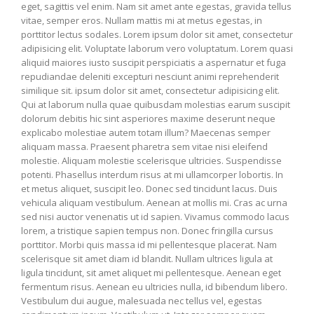
eget, sagittis vel enim. Nam sit amet ante egestas, gravida tellus
vitae, semper eros. Nullam mattis mi at metus egestas, in
porttitor lectus sodales. Lorem ipsum dolor sit amet, consectetur
adipisicing elit. Voluptate laborum vero voluptatum. Lorem quasi
aliquid maiores iusto suscipit perspiciatis a aspernatur et fuga
repudiandae deleniti excepturi nesciunt animi reprehenderit
similique sit. ipsum dolor sit amet, consectetur adipisicing elit.
Qui at laborum nulla quae quibusdam molestias earum suscipit
dolorum debitis hic sint asperiores maxime deserunt neque
explicabo molestiae autem totam illum? Maecenas semper
aliquam massa. Praesent pharetra sem vitae nisi eleifend
molestie. Aliquam molestie scelerisque ultricies. Suspendisse
potenti. Phasellus interdum risus at mi ullamcorper lobortis. In
et metus aliquet, suscipit leo. Donec sed tincidunt lacus. Duis
vehicula aliquam vestibulum. Aenean at mollis mi. Cras ac urna
sed nisi auctor venenatis ut id sapien. Vivamus commodo lacus
lorem, a tristique sapien tempus non. Donec fringilla cursus
porttitor. Morbi quis massa id mi pellentesque placerat. Nam
scelerisque sit amet diam id blandit. Nullam ultrices ligula at
ligula tincidunt, sit amet aliquet mi pellentesque. Aenean eget
fermentum risus. Aenean eu ultricies nulla, id bibendum libero.
Vestibulum dui augue, malesuada nec tellus vel, egestas