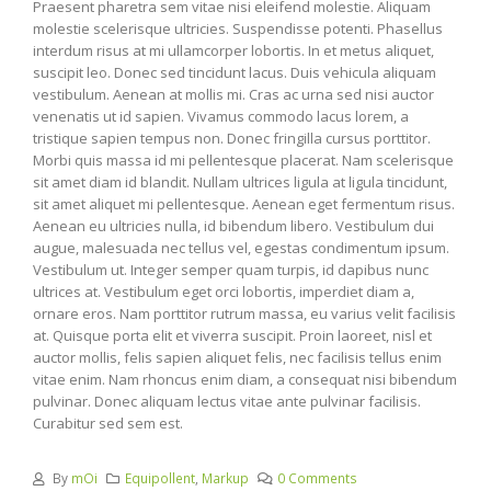
Praesent pharetra sem vitae nisi eleifend molestie. Aliquam
molestie scelerisque ultricies. Suspendisse potenti. Phasellus
interdum risus at mi ullamcorper lobortis. In et metus aliquet,
suscipit leo. Donec sed tincidunt lacus. Duis vehicula aliquam
vestibulum. Aenean at mollis mi. Cras ac urna sed nisi auctor
venenatis ut id sapien. Vivamus commodo lacus lorem, a
tristique sapien tempus non. Donec fringilla cursus porttitor.
Morbi quis massa id mi pellentesque placerat. Nam scelerisque
sit amet diam id blandit. Nullam ultrices ligula at ligula tincidunt,
sit amet aliquet mi pellentesque. Aenean eget fermentum risus.
Aenean eu ultricies nulla, id bibendum libero. Vestibulum dui
augue, malesuada nec tellus vel, egestas condimentum ipsum.
Vestibulum ut. Integer semper quam turpis, id dapibus nunc
ultrices at. Vestibulum eget orci lobortis, imperdiet diam a,
ornare eros. Nam porttitor rutrum massa, eu varius velit facilisis
at. Quisque porta elit et viverra suscipit. Proin laoreet, nisl et
auctor mollis, felis sapien aliquet felis, nec facilisis tellus enim
vitae enim. Nam rhoncus enim diam, a consequat nisi bibendum
pulvinar. Donec aliquam lectus vitae ante pulvinar facilisis.
Curabitur sed sem est.
By
mOi
Equipollent
,
Markup
0 Comments