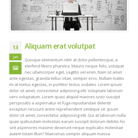
Aliquam erat volutpat
13
jan
Quisque elementum nibh at dolor pellentesque, a
eleifend libero pharetra. Mauris neque felis, volutpat
nec ullamcorper eget, sagittis vel enim. Nam sit amet
ante egestas, gravida tellus vitae, semper eros. Nullam mattis
mi at metus egestas, in porttitor lectus sodales. Lorem ipsum
dolor sit amet, consectetur adipisicing elit. Voluptate laborum
vero voluptatum. Lorem quasi aliquid maiores iusto suscipit
perspiciatis a aspernatur et fuga repudiandae deleniti
excepturi nesciunt animi reprehenderit similique sit. ipsum
dolor sit amet, consectetur adipisicing elit. Qui at laborum nulla
quae quibusdam molestias earum suscipit dolorum debitis hic
sint asperiores maxime deserunt neque explicabo molestiae
autem totam illum? Maecenas semper aliquam massa.