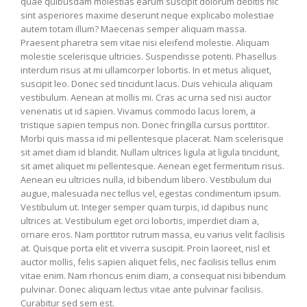
quae quibusdam molestias earum suscipit dolorum debitis hic
sint asperiores maxime deserunt neque explicabo molestiae
autem totam illum? Maecenas semper aliquam massa.
Praesent pharetra sem vitae nisi eleifend molestie. Aliquam
molestie scelerisque ultricies. Suspendisse potenti. Phasellus
interdum risus at mi ullamcorper lobortis. In et metus aliquet,
suscipit leo. Donec sed tincidunt lacus. Duis vehicula aliquam
vestibulum. Aenean at mollis mi. Cras ac urna sed nisi auctor
venenatis ut id sapien. Vivamus commodo lacus lorem, a
tristique sapien tempus non. Donec fringilla cursus porttitor.
Morbi quis massa id mi pellentesque placerat. Nam scelerisque
sit amet diam id blandit. Nullam ultrices ligula at ligula tincidunt,
sit amet aliquet mi pellentesque. Aenean eget fermentum risus.
Aenean eu ultricies nulla, id bibendum libero. Vestibulum dui
augue, malesuada nec tellus vel, egestas condimentum ipsum.
Vestibulum ut. Integer semper quam turpis, id dapibus nunc
ultrices at. Vestibulum eget orci lobortis, imperdiet diam a,
ornare eros. Nam porttitor rutrum massa, eu varius velit facilisis
at. Quisque porta elit et viverra suscipit. Proin laoreet, nisl et
auctor mollis, felis sapien aliquet felis, nec facilisis tellus enim
vitae enim. Nam rhoncus enim diam, a consequat nisi bibendum
pulvinar. Donec aliquam lectus vitae ante pulvinar facilisis.
Curabitur sed sem est.