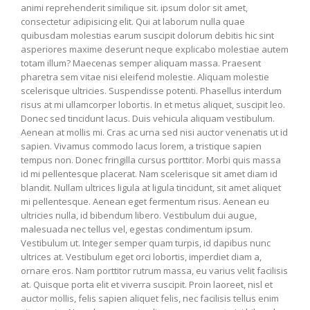
animi reprehenderit similique sit. ipsum dolor sit amet,
consectetur adipisicing elit. Qui at laborum nulla quae
quibusdam molestias earum suscipit dolorum debitis hic sint
asperiores maxime deserunt neque explicabo molestiae autem
totam illum? Maecenas semper aliquam massa. Praesent
pharetra sem vitae nisi eleifend molestie. Aliquam molestie
scelerisque ultricies. Suspendisse potenti. Phasellus interdum
risus at mi ullamcorper lobortis. In et metus aliquet, suscipit leo.
Donec sed tincidunt lacus. Duis vehicula aliquam vestibulum.
Aenean at mollis mi. Cras ac urna sed nisi auctor venenatis ut id
sapien. Vivamus commodo lacus lorem, a tristique sapien
tempus non. Donec fringilla cursus porttitor. Morbi quis massa
id mi pellentesque placerat. Nam scelerisque sit amet diam id
blandit. Nullam ultrices ligula at ligula tincidunt, sit amet aliquet
mi pellentesque. Aenean eget fermentum risus. Aenean eu
ultricies nulla, id bibendum libero. Vestibulum dui augue,
malesuada nec tellus vel, egestas condimentum ipsum.
Vestibulum ut. Integer semper quam turpis, id dapibus nunc
ultrices at. Vestibulum eget orci lobortis, imperdiet diam a,
ornare eros. Nam porttitor rutrum massa, eu varius velit facilisis
at. Quisque porta elit et viverra suscipit. Proin laoreet, nisl et
auctor mollis, felis sapien aliquet felis, nec facilisis tellus enim