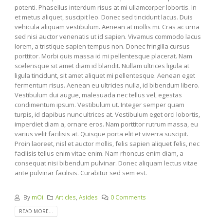
potenti. Phasellus interdum risus at mi ullamcorper lobortis. In
et metus aliquet, suscipit leo. Donec sed tincidunt lacus. Duis
vehicula aliquam vestibulum. Aenean at mollis mi. Cras ac urna
sed nisi auctor venenatis ut id sapien. Vivamus commodo lacus
lorem, a tristique sapien tempus non. Donec fringilla cursus
porttitor. Morbi quis massa id mi pellentesque placerat. Nam
scelerisque sit amet diam id blandit. Nullam ultrices ligula at
ligula tincidunt, sit amet aliquet mi pellentesque. Aenean eget
fermentum risus. Aenean eu ultricies nulla, id bibendum libero.
Vestibulum dui augue, malesuada nec tellus vel, egestas
condimentum ipsum. Vestibulum ut. Integer semper quam
turpis, id dapibus nunc ultrices at. Vestibulum eget orci lobortis,
imperdiet diam a, ornare eros. Nam porttitor rutrum massa, eu
varius velit facilisis at. Quisque porta elit et viverra suscipit.
Proin laoreet, nisl et auctor mollis, felis sapien aliquet felis, nec
facilisis tellus enim vitae enim. Nam rhoncus enim diam, a
consequat nisi bibendum pulvinar. Donec aliquam lectus vitae
ante pulvinar facilisis. Curabitur sed sem est.
By
mOi
Articles
,
Asides
0 Comments
READ MORE...