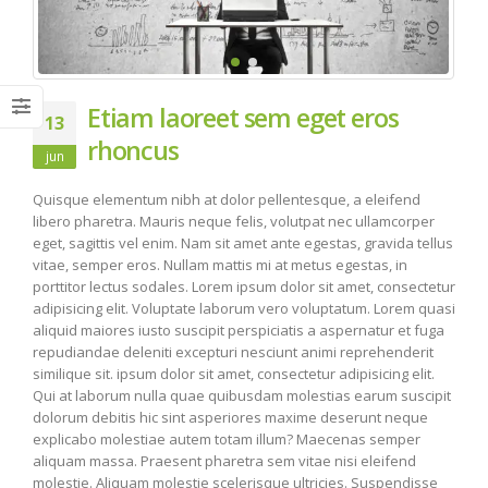
Etiam laoreet sem eget eros
13
rhoncus
jun
Quisque elementum nibh at dolor pellentesque, a eleifend
libero pharetra. Mauris neque felis, volutpat nec ullamcorper
eget, sagittis vel enim. Nam sit amet ante egestas, gravida tellus
vitae, semper eros. Nullam mattis mi at metus egestas, in
porttitor lectus sodales. Lorem ipsum dolor sit amet, consectetur
adipisicing elit. Voluptate laborum vero voluptatum. Lorem quasi
aliquid maiores iusto suscipit perspiciatis a aspernatur et fuga
repudiandae deleniti excepturi nesciunt animi reprehenderit
similique sit. ipsum dolor sit amet, consectetur adipisicing elit.
Qui at laborum nulla quae quibusdam molestias earum suscipit
dolorum debitis hic sint asperiores maxime deserunt neque
explicabo molestiae autem totam illum? Maecenas semper
aliquam massa. Praesent pharetra sem vitae nisi eleifend
molestie. Aliquam molestie scelerisque ultricies. Suspendisse